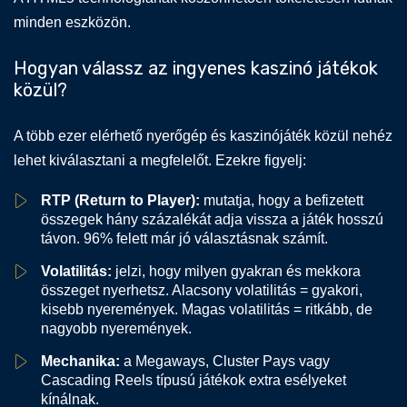
minden eszközön.
Hogyan válassz az ingyenes kaszinó játékok
közül?
A több ezer elérhető nyerőgép és kaszinójáték közül nehéz
lehet kiválasztani a megfelelőt. Ezekre figyelj:
RTP (Return to Player):
mutatja, hogy a befizetett
összegek hány százalékát adja vissza a játék hosszú
távon. 96% felett már jó választásnak számít.
Volatilitás:
jelzi, hogy milyen gyakran és mekkora
összeget nyerhetsz. Alacsony volatilitás = gyakori,
kisebb nyeremények. Magas volatilitás = ritkább, de
nagyobb nyeremények.
Mechanika:
a Megaways, Cluster Pays vagy
Cascading Reels típusú játékok extra esélyeket
kínálnak.