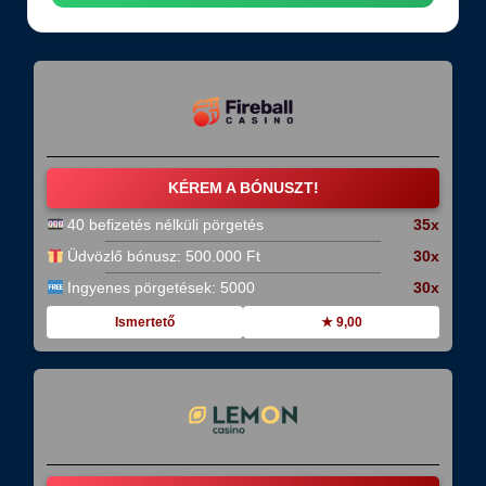
Visa
PaySafeCard
KÉREM A BÓNUSZT!
40 befizetés nélküli pörgetés
35x
Üdvözlő bónusz: 500.000 Ft
30x
Ingyenes pörgetések: 5000
30x
Ismertető
★ 9,00