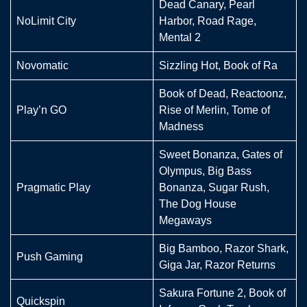
Dead Canary, Pearl
NoLimit City
Harbor, Road Rage,
Mental 2
Novomatic
Sizzling Hot, Book of Ra
Book of Dead, Reactoonz,
Play’n GO
Rise of Merlin, Tome of
Madness
Sweet Bonanza, Gates of
Olympus, Big Bass
Pragmatic Play
Bonanza, Sugar Rush,
The Dog House
Megaways
Big Bamboo, Razor Shark,
Push Gaming
Giga Jar, Razor Returns
Sakura Fortune 2, Book of
Quickspin