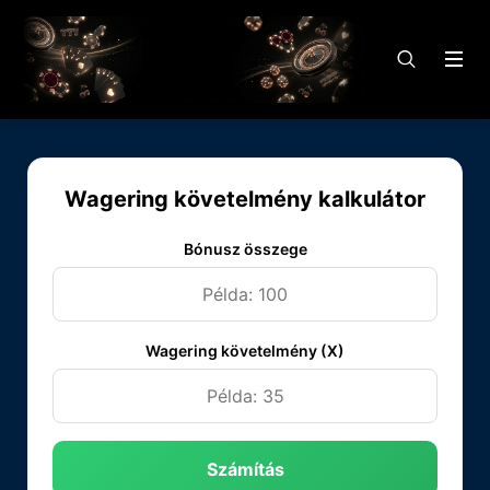
Luckera Casino
Befizetés nélküli bónusz
Wise
Lemon Casino
Üdvözlő bónuszok
Mastercard
Bison Casino
Ingyenes pörgetések
Crypto
Wagering követelmény kalkulátor
Bónusz összege
Fireball Casino
MuchBetter
LVBet
Apple Pay
Wagering követelmény (X)
Energy Casino
Neteller
HotSlots
Revolut
Számítás
KingSpin Casino
Skrill