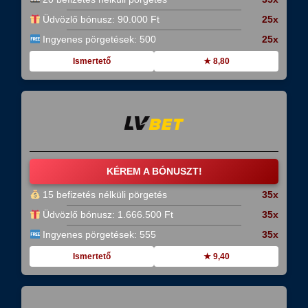
Üdvözlő bónusz: 90.000 Ft
25x
Ingyenes pörgetések: 500
25x
Ismertető
★ 8,80
KÉREM A BÓNUSZT!
15 befizetés nélküli pörgetés
35x
Üdvözlő bónusz: 1.666.500 Ft
35x
Ingyenes pörgetések: 555
35x
Ismertető
★ 9,40