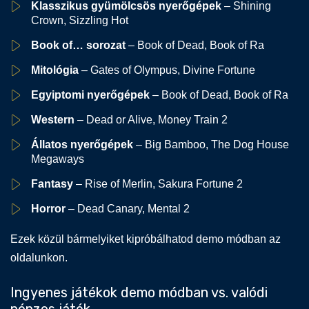
Klasszikus gyümölcsös nyerőgépek
– Shining
Crown, Sizzling Hot
Book of… sorozat
– Book of Dead, Book of Ra
Mitológia
– Gates of Olympus, Divine Fortune
Egyiptomi nyerőgépek
– Book of Dead, Book of Ra
Western
– Dead or Alive, Money Train 2
Állatos nyerőgépek
– Big Bamboo, The Dog House
Megaways
Fantasy
– Rise of Merlin, Sakura Fortune 2
Horror
– Dead Canary, Mental 2
Ezek közül bármelyiket kipróbálhatod demo módban az
oldalunkon.
Ingyenes játékok demo módban vs. valódi
pénzes játék