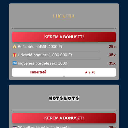
KÉREM A BÓNUSZT!
Befizetés nélkül: 4000 Ft
25x
Üdvözlő bónusz: 1.000.000 Ft
35x
Ingyenes pörgetések: 1000
35x
Ismertető
★ 9,70
KÉREM A BÓNUSZT!
20 befizetés nélküli pörgetés
35x