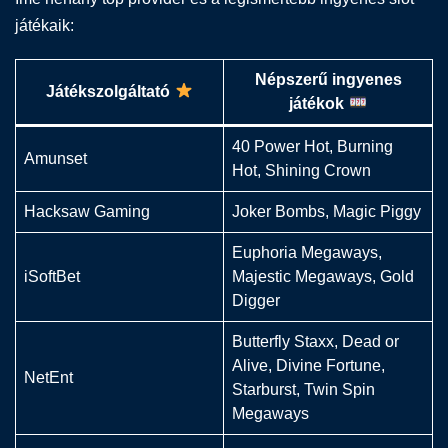
játékaik:
Népszerű ingyenes
Játékszolgáltató
játékok
40 Power Hot, Burning
Amunset
Hot, Shining Crown
Hacksaw Gaming
Joker Bombs, Magic Piggy
Euphoria Megaways,
iSoftBet
Majestic Megaways, Gold
Digger
Butterfly Staxx, Dead or
Alive, Divine Fortune,
NetEnt
Starburst, Twin Spin
Megaways