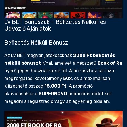
LV BET Bónuszok – Befizetés Nélküli és
Üdvözlő Ajánlatok
Befizetés Nélküli Bónusz
Az LV BET magyar játékosoknak
2000 Ft befizetés
nélküli bónuszt
kínál, amelyet a népszerű
Book of Ra
nyerőgépen használhatsz fel. A bónuszhoz tartozó
megforgatási követelmény
50x
, és a maximálisan
kifizethető összeg
15.000 Ft
. A promóció
aktiválásához a
SUPERNOVO
promóciós kódot kell
megadni a regisztráció vagy az egyenleg oldalán.