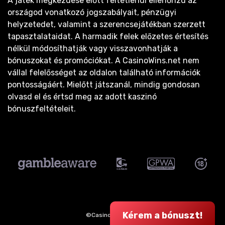
A játék megkezdése előtt feltétlenül ellenőrizd az
országod vonatkozó jogszabályait, pénzügyi
helyzetedet, valamint a szerencsejátékban szerzett
tapasztalataidat. A harmadik felek előzetes értesítés
nélkül módosíthatják vagy visszavonhatják a
bónuszokat és promóciókat. A CasinoWins.net nem
vállal felelősséget az oldalon található információk
pontosságáért. Mielőtt játszanál, mindig gondosan
olvasd el és értsd meg az adott kaszinó
bónuszfeltételeit.
Kérem a bónuszt!
©Casinowins2026