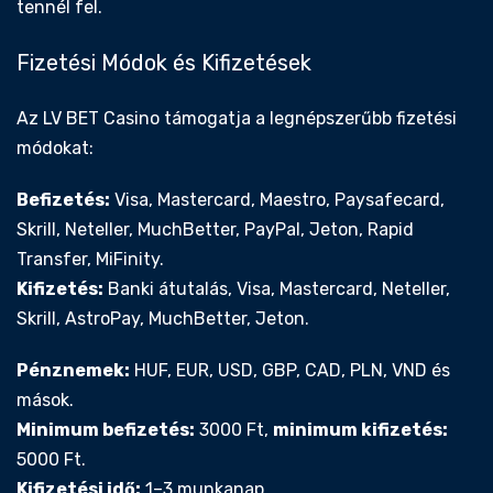
tennél fel.
Fizetési Módok és Kifizetések
Az LV BET Casino támogatja a legnépszerűbb fizetési
módokat:
Befizetés:
Visa, Mastercard, Maestro, Paysafecard,
Skrill, Neteller, MuchBetter, PayPal, Jeton, Rapid
Transfer, MiFinity.
Kifizetés:
Banki átutalás, Visa, Mastercard, Neteller,
Skrill, AstroPay, MuchBetter, Jeton.
Pénznemek:
HUF, EUR, USD, GBP, CAD, PLN, VND és
mások.
Minimum befizetés:
3000 Ft,
minimum kifizetés:
5000 Ft.
Kifizetési idő:
1–3 munkanap.