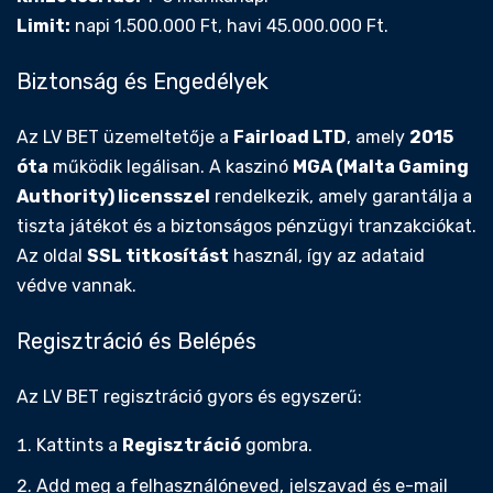
Limit:
napi 1.500.000 Ft, havi 45.000.000 Ft.
Biztonság és Engedélyek
Az LV BET üzemeltetője a
Fairload LTD
, amely
2015
óta
működik legálisan. A kaszinó
MGA (Malta Gaming
Authority) licensszel
rendelkezik, amely garantálja a
tiszta játékot és a biztonságos pénzügyi tranzakciókat.
Az oldal
SSL titkosítást
használ, így az adataid
védve vannak.
Regisztráció és Belépés
Az LV BET regisztráció gyors és egyszerű:
Kattints a
Regisztráció
gombra.
Add meg a felhasználóneved, jelszavad és e-mail