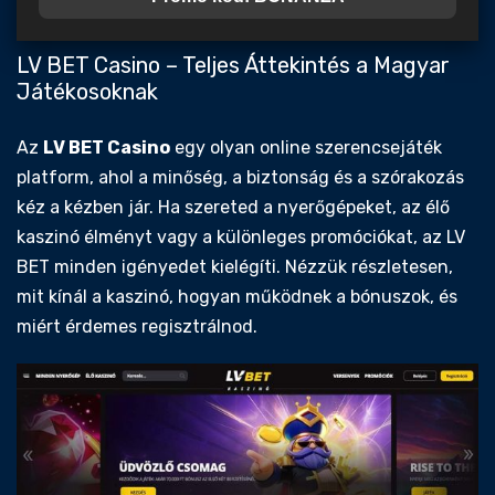
Visa
LV BET Casino – Teljes Áttekintés a Magyar
Játékosoknak
PaySafeCard
Az
LV BET Casino
egy olyan online szerencsejáték
platform, ahol a minőség, a biztonság és a szórakozás
kéz a kézben jár. Ha szereted a nyerőgépeket, az élő
kaszinó élményt vagy a különleges promóciókat, az LV
BET minden igényedet kielégíti. Nézzük részletesen,
mit kínál a kaszinó, hogyan működnek a bónuszok, és
miért érdemes regisztrálnod.