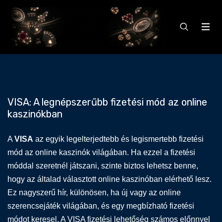
Luckera Casino
Befizetés nélküli bónusz
Wise
Lemon Casino
Üdvözlő bónuszok
Mastercard
Bison Casino
Ingyenes pörgetések
Crypto
VISA: A legnépszerűbb fizetési mód az online
kaszinókban
Fireball Casino
MuchBetter
LVBet
Apple Pay
A
VISA
az egyik legelterjedtebb és legismertebb fizetési
mód az online kaszinók világában. Ha ezzel a fizetési
Energy Casino
Neteller
móddal szeretnél játszani, szinte biztos lehetsz benne,
hogy az általad választott online kaszinóban elérhető lesz.
HotSlots
Revolut
Ez nagyszerű hír, különösen, ha új vagy az online
szerencsejáték világában, és egy megbízható fizetési
KingSpin Casino
Skrill
módot keresel. A VISA fizetési lehetőség számos előnnyel