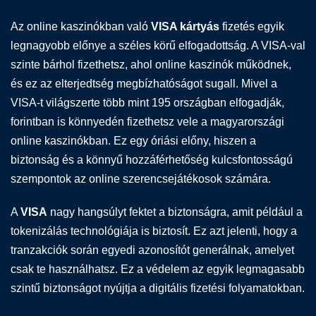
Az online kaszinókban való
VISA kártyás
fizetés egyik
legnagyobb előnye a széles körű elfogadottság. A VISA-val
szinte bárhol fizethetsz, ahol online kaszinók működnek,
és ez az elterjedtség megbízhatóságot sugall. Mivel a
VISA-t világszerte több mint 195 országban elfogadják,
forintban is könnyedén fizethetsz vele a magyarországi
online kaszinókban. Ez egy óriási előny, hiszen a
biztonság és a könnyű hozzáférhetőség kulcsfontosságú
szempontok az online szerencsejátékosok számára.
A
VISA
nagy hangsúlyt fektet a biztonságra, amit például a
tokenizálás technológiája is biztosít. Ez azt jelenti, hogy a
tranzakciók során egyedi azonosítót generálnak, amelyet
csak te használhatsz. Ez a védelem az egyik legmagasabb
szintű biztonságot nyújtja a digitális fizetési folyamatokban.