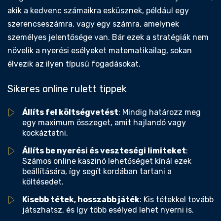
akik a kedvenc számaikra esküsznek, például egy
szerencseszámra, vagy egy számra, amelynek
személyes jelentősége van. Bár ezek a stratégiák nem
növelik a nyerési esélyeket matematikailag, sokan
élvezik az ilyen típusú fogadásokat.
Sikeres online rulett tippek
Állíts fel költségvetést
: Mindig határozz meg
egy maximum összeget, amit hajlandó vagy
kockáztatni.
Állíts be nyerési és veszteségi limiteket
:
Számos online kaszinó lehetőséget kínál ezek
beállítására, így segít kordában tartani a
költésedet.
Kisebb tétek, hosszabb játék
: Kis tétekkel tovább
játszhatsz, és így több esélyed lehet nyerni is.