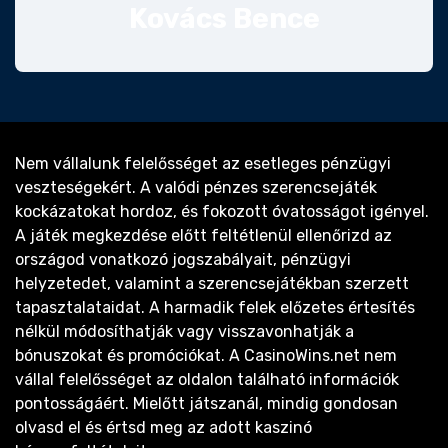
Kovács Bence
Nem vállalunk felelősséget az esetleges pénzügyi
veszteségekért. A valódi pénzes szerencsejáték
kockázatokat hordoz, és fokozott óvatosságot igényel.
A játék megkezdése előtt feltétlenül ellenőrizd az
országod vonatkozó jogszabályait, pénzügyi
helyzetedet, valamint a szerencsejátékban szerzett
tapasztalataidat. A harmadik felek előzetes értesítés
nélkül módosíthatják vagy visszavonhatják a
bónuszokat és promóciókat. A CasinoWins.net nem
vállal felelősséget az oldalon található információk
pontosságáért. Mielőtt játszanál, mindig gondosan
olvasd el és értsd meg az adott kaszinó